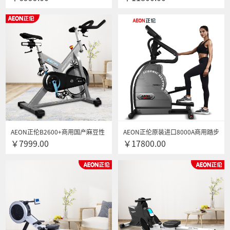
AEON正伦B2600+商用国产麻豆性
AEON正伦原装进口8000A商用踏步
￥7999.00
￥17800.00
爱视频 家用室内静音健身车
机