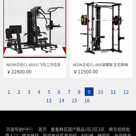
AEON正伦CL-603小飞鸟三方位多
AEON正伦CL-605深蹲架 左右转体
￥22800.00
￥11500.00
功能综合训练器 高低拉踢腿推胸训
及上推 单双杠引体向上 上斜下斜
练器
1
2
3
4
5
6
7
8
9
10
11
12
13
14
15
16
页面导航：
首页
羞羞麻豆国产精品1区2区3区
麻豆视频免
费入口
健身器材
国产麻豆性爱视频
划船器
椭圆机
商用健身