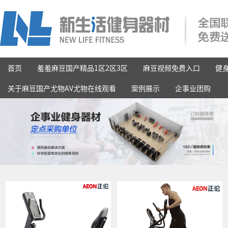
首页
羞羞麻豆国产精品1区2区3区
麻豆视频免费入口
健
关于麻豆国产尤物AV尤物在线观看
案例展示
企事业团购