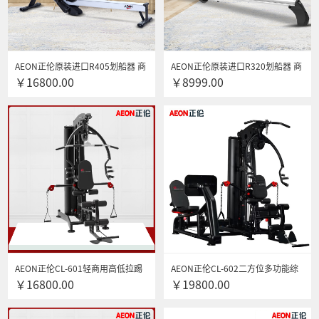
AEON正伦原装进口R405划船器 商
AEON正伦原装进口R320划船器 商
￥16800.00
￥8999.00
用风阻式划船机
用静音磁控划船机
AEON正伦CL-601轻商用高低拉踢
AEON正伦CL-602二方位多功能综
￥16800.00
￥19800.00
腿推胸多功能力量综合训练器
合训练器 高低拉踢腿推胸划船