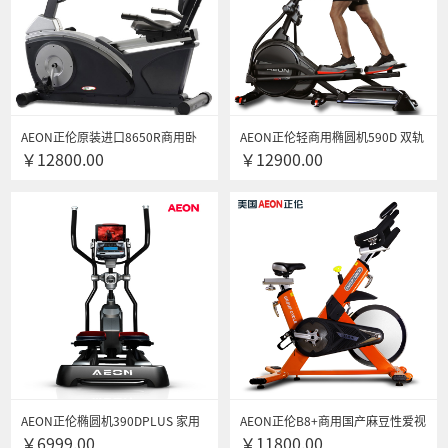
AEON正伦原装进口8650R商用卧
AEON正伦轻商用椭圆机590D 双轨
￥12800.00
￥12900.00
式健身车 靠背式脚踏车
电动坡度磁控椭圆机 静音椭圆机
AEON正伦椭圆机390DPLUS 家用
AEON正伦B8+商用国产麻豆性爱视
￥6999.00
￥11800.00
静音椭圆仪 室内健身房太空漫步机
频 静音家用立式健身车 室内自行车