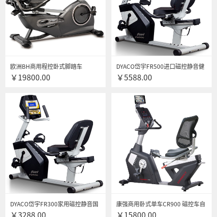
欧洲BH商用程控卧式脚踏车
DYACO岱宇FR500进口磁控静音健
￥19800.00
￥5588.00
LK7500A室内健身房多功能背靠式
身车家用室内卧式健身脚踏车减肥
健身车运动器材 LK7500A卧式脚踏
车
车
DYACO岱宇FR300家用磁控静音国
康强商用卧式单车CR900 磁控车自
￥3288.00
￥15800.00
产麻豆性爱视频室内运动迷你卧式
发电健身车 健身房专用R900