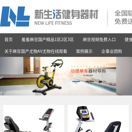
首页
羞羞麻豆国产精品1区2区3区
麻豆视频免费入口
健
关于麻豆国产尤物AV尤物在线观看
案例展示
企事业团购