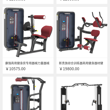
屈腿训练器
展训练器
康强商用健身房专用器械力量器械
新贵族综合训练器商用健身器材健
￥10575.00
￥19800.00
专项器械无氧健身器械 6010背部伸
身房专用上肢力量专项训练器 6011
展训练器
坐式腹肌训练器