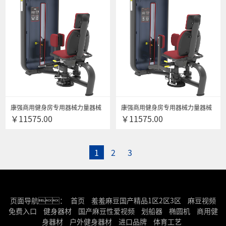
康强商用健身房专用器械力量器械
康强商用健身房专用器械力量器械
￥11575.00
￥11575.00
专项器械无氧健身器械 6016大腿内
专项器械无氧健身器械 6017大腿伸
收训练器
展训练器
1
2
3
页面导航：
首页
羞羞麻豆国产精品1区2区3区
麻豆视频
免费入口
健身器材
国产麻豆性爱视频
划船器
椭圆机
商用健
身器材
户外健身器材
进口品牌
体育工艺