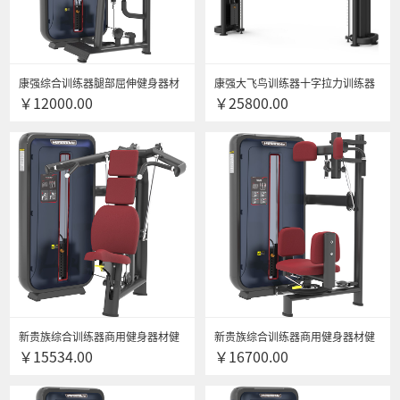
康强综合训练器腿部屈伸健身器材
康强大飞鸟训练器十字拉力训练器
￥12000.00
￥25800.00
腿部屈伸力量训练器材 6012立式小
健身房专用综合训练器 6013B
腿训练器
新贵族综合训练器商用健身器材健
新贵族综合训练器商用健身器材健
￥15534.00
￥16700.00
身房专用上肢力量专项训练器 6014
身房专用上肢力量专项训练器 6015
坐式肩膊推举训练器
躯干转动训练器