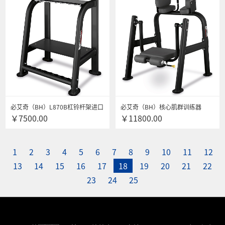
必艾奇（BH）L870B杠铃杆架进口
必艾奇（BH）核心肌群训练器
￥7500.00
￥11800.00
健身器材商用史密斯多功能综合训
L885B进口商用多功能力量综合训
练器 杠铃杆架
练器健身器材 送货安装
1
2
3
4
5
6
7
8
9
10
11
12
13
14
15
16
17
18
19
20
21
22
23
24
25