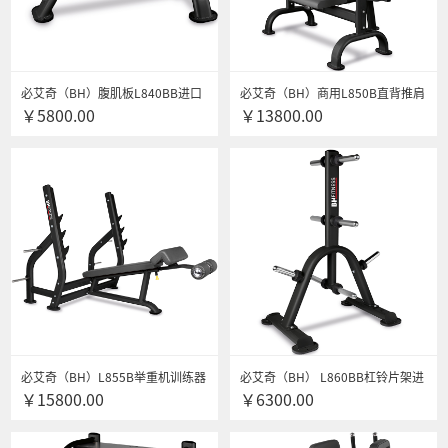
必艾奇（BH）腹肌板L840BB进口
必艾奇（BH）商用L850B直背推肩
￥5800.00
￥13800.00
商用腹肌板 多功能 力量综合训练器
训练器多功能力量综合训练器健身
健身器材 送货安装
器材 送货安装
必艾奇（BH）L855B举重机训练器
必艾奇（BH） L860BB杠铃片架进
￥15800.00
￥6300.00
进口商用 多功能力量综合训练器健
口健身器材商用史密斯多功能综合
身器材
训练器 杠铃片架