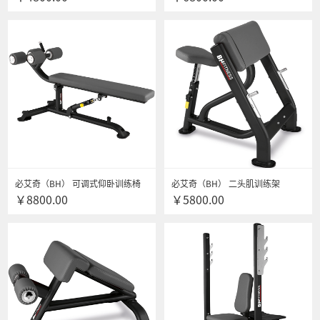
身器材 L810
训练器健身器材 L825
必艾奇（BH） 可调式仰卧训练椅
必艾奇（BH） 二头肌训练架
￥8800.00
￥5800.00
训练凳L835B进口商用可调式仰卧
L830B多功能 力量综合训练器 健身
训练椅 多功能力量综合训练器
器材 送货安装
L835